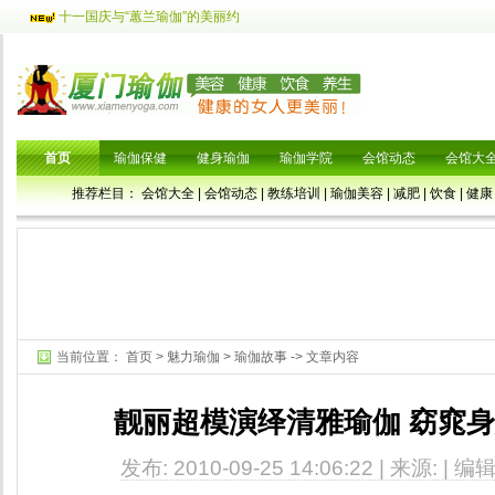
十一国庆与“蕙兰瑜伽”的美丽约
首页
瑜伽保健
健身瑜伽
瑜伽学院
会馆动态
会馆大
推荐栏目：
会馆大全
|
会馆动态
|
教练培训
|
瑜伽美容
|
减肥
|
饮食
|
健康
当前位置：
首页
>
魅力瑜伽
>
瑜伽故事
-> 文章内容
靓丽超模演绎清雅瑜伽 窈窕
发布: 2010-09-25 14:06:22 | 来源: | 编辑