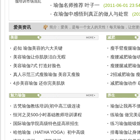
伽培训市场混乱
瑜伽名师推荐 叶子一
(2011-06-01 23:54
在瑜伽中感悟到真正的做人与处世
(20
爱美资讯
简介：爱美，是每一个女人的天性！每天瑜伽，让您更
美容
减肥
必知 瑜伽美容的六大关键
瘦手臂瘦腿瑜伽
美容瑜伽让你肌肤洁白无暇
瘦腰减肥瑜伽动
美容瑜伽7式 打造好脸色
瘦腰腿减肥瑜伽
真人示范三式瘦脸瑜伽 美容又瘦脸
2招减肥瑜伽 
4步美容瑜伽 还你完美肌肤
减肥瑜伽动作 
魅力瑜伽
养生
古梵瑜伽教练培训(初中高三级连读
瑜伽让我再不
恒河之灵500小时基础教师培训课程
练瑜伽 做完美
国际瑜伽学院高级特色提高班招生
练习瑜伽能锻
哈他瑜伽（HATHA YOGA）初中高级
排毒瑜伽让身