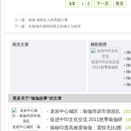
1
/
2
2
下一页
尾页
1
上一篇：
瑜伽 成就女人的美丽心事
下一篇：
在瑜伽中感悟到真正的做人与处世
相关文章
精彩推荐
[
瑜
[
瑜
促进中印文化交流
[
瑜
2011悠季瑜伽研
[
瑜
[
瑜
[
瑜
更多关于“瑜伽故事”的文章
龙岩中心城区：瑜伽培训市场混乱
(20
促进中印文化交流 2011悠季瑜伽研
(2
龙岩中心城区：瑜
揭秘印度高难度瑜伽：震惊无比(图
(2