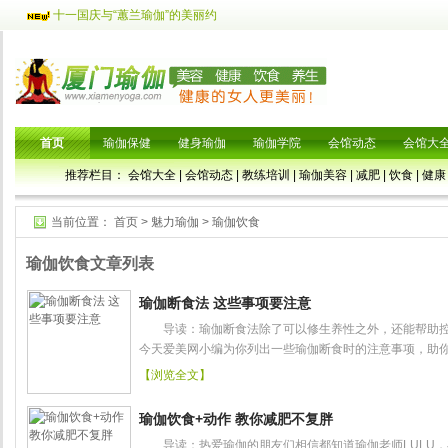
十一国庆与“蕙兰瑜伽”的美丽约
首页
瑜伽保健
健身瑜伽
瑜伽学院
会馆动态
会馆大
推荐栏目：
会馆大全
|
会馆动态
|
教练培训
|
瑜伽美容
|
减肥
|
饮食
|
健康
当前位置：
首页
>
魅力瑜伽
>
瑜伽饮食
瑜伽饮食文章列表
瑜伽断食法 这些事项要注意
导读：瑜伽断食法除了可以修生养性之外，还能帮助控
今天爱美网小编为你列出一些瑜伽断食时的注意事项，助你健
【浏览全文】
瑜伽饮食+动作 教你减肥不复胖
导读：热爱瑜伽的朋友们相信都知道瑜伽老师LULU，