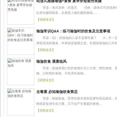
站莲式瘦腿瑜伽+素食 夏季穿短裙秀美腿
导读：体式名称：站莲式 功效：该体式可加强身体
以美化腿部线条，从视觉上修长腿部曲线......
【浏览全文】
瑜伽常识Q&A：练习瑜伽时的饮食及注意事项
导读：Q1：练瑜伽的人是不是要吃素？ A：不一定
择较清淡的素食，本来就是健康之道。长期练瑜伽的人均有同感.
【浏览全文】
瑜伽饮食 遇素临风
导读：瑜伽将我们吃的食物分为三大类：惰性食物、变
物、少吃惰性食物、不吃变性食物...
【浏览全文】
去毒素 必知瑜伽饮食禁忌
导读：根据瑜伽，营养的基本原则是要吃得品质高，分
物就是促进生命力量、又不会产生毒素的食物...
【浏览全文】