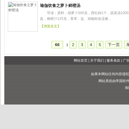
瑜伽饮食之萝卜鲜橙汤
导读：原料：胡萝卜500克，西红柿1个，蔬菜汤10
匙，柳橙汁125克，香草、盐、胡椒粉各适量...
【浏览全文】
66
2
3
4
5
下一页
1
网站首页
|
关于我们
|
服务条款
|
广
如果本网站任何内容侵犯
网站系统由帝国软件提供
闽