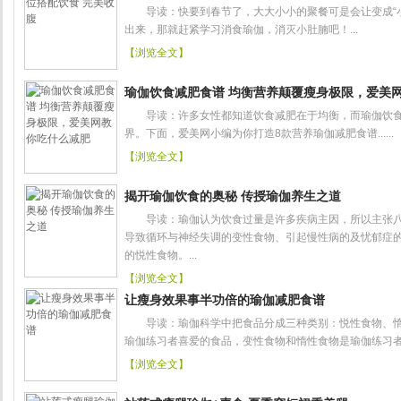
导读：快要到春节了，大大小小的聚餐可是会让变成“小
出来，那就赶紧学习消食瑜伽，消灭小肚腩吧！...
【浏览全文】
瑜伽饮食减肥食谱 均衡营养颠覆瘦身极限，爱美
导读：许多女性都知道饮食减肥在于均衡，而瑜伽饮食
界。下面，爱美网小编为你打造8款营养瑜伽减肥食谱......
【浏览全文】
揭开瑜伽饮食的奥秘 传授瑜伽养生之道
导读：瑜伽认为饮食过量是许多疾病主因，所以主张八
导致循环与神经失调的变性食物、引起慢性病的及忧郁症
的悦性食物。...
【浏览全文】
让瘦身效果事半功倍的瑜伽减肥食谱
导读：瑜伽科学中把食品分成三种类别：悦性食物、惰
瑜伽练习者喜爱的食品，变性食物和惰性食物是瑜伽练习者应
【浏览全文】