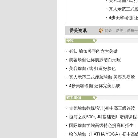
美容瑜伽7式 
真人示范三式瘦
4步美容瑜伽 
爱美资讯
简介：爱美，是每一
美容
必知 瑜伽美容的六大关键
美容瑜伽让你肌肤洁白无暇
美容瑜伽7式 打造好脸色
真人示范三式瘦脸瑜伽 美容又瘦脸
4步美容瑜伽 还你完美肌肤
魅力瑜伽
古梵瑜伽教练培训(初中高三级连读
恒河之灵500小时基础教师培训课程
国际瑜伽学院高级特色提高班招生
哈他瑜伽（HATHA YOGA）初中高