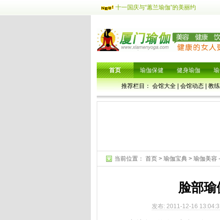
十一国庆与“蕙兰瑜伽”的美丽约
首页
瑜伽保健
健身瑜伽
瑜
推荐栏目：
会馆大全
|
会馆动态
|
教练
当前位置：
首页
>
瑜伽宝典
>
瑜伽美容
脸部瑜
发布: 2011-12-16 13:04: