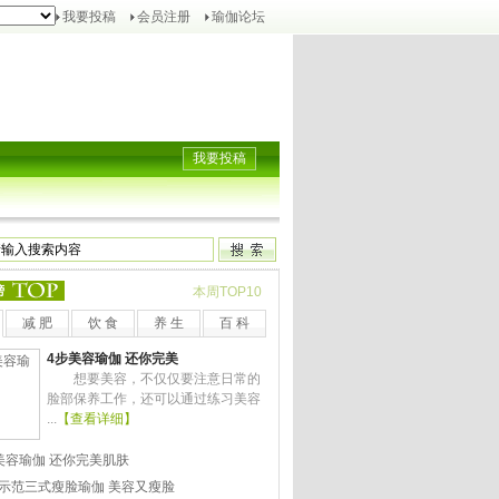
我要投稿
会员注册
瑜伽论坛
我要投稿
榜
本周TOP10
减 肥
饮 食
养 生
百 科
4步美容瑜伽 还你完美
想要美容，不仅仅要注意日常的
脸部保养工作，还可以通过练习美容
...
【查看详细】
美容瑜伽 还你完美肌肤
示范三式瘦脸瑜伽 美容又瘦脸