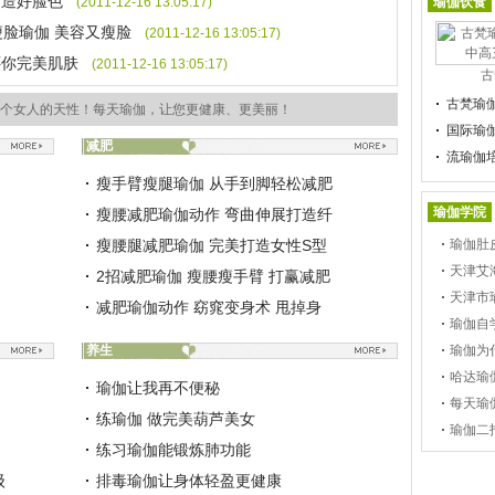
打造好脸色
(2011-12-16 13:05:17)
瑜伽饮食
脸瑜伽 美容又瘦脸
(2011-12-16 13:05:17)
还你完美肌肤
(2011-12-16 13:05:17)
古
古梵瑜
个女人的天性！每天瑜伽，让您更健康、更美丽！
国际瑜
减肥
流瑜伽
瘦手臂瘦腿瑜伽 从手到脚轻松减肥
瑜伽学院
瘦腰减肥瑜伽动作 弯曲伸展打造纤
瘦腰腿减肥瑜伽 完美打造女性S型
瑜伽肚
天津艾
2招减肥瑜伽 瘦腰瘦手臂 打赢减肥
天津市
减肥瑜伽动作 窈窕变身术 甩掉身
瑜伽自
养生
瑜伽为
哈达瑜
瑜伽让我再不便秘
每天瑜
练瑜伽 做完美葫芦美女
瑜伽二
练习瑜伽能锻炼肺功能
级
排毒瑜伽让身体轻盈更健康