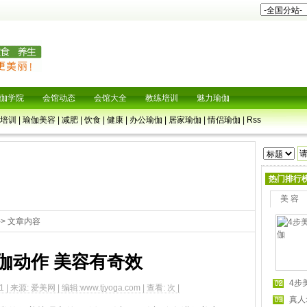
伽学院
会馆动态
会馆大全
教练培训
魅力瑜伽
培训
|
瑜伽美容
|
减肥
|
饮食
|
健康
|
办公瑜伽
|
居家瑜伽
|
情侣瑜伽
|
Rss
热门排行
美 容
-> 文章内容
伽动作 美容有奇效
4步
31 | 来源: 爱美网 | 编辑:www.tjyoga.com | 查看:
次 |
真人