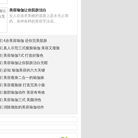
美容瑜伽让你肌肤洁白
女人在追求美丽的道路上是永无止境
的，各种各样的美容手法花...
容
]
4步美容瑜伽 还你完美肌肤
容
]
真人示范三式瘦脸瑜伽 美容又瘦脸
容
]
美容瑜伽7式 打造好脸色
容
]
美容瑜伽让你肌肤洁白无暇
容
]
必知 瑜伽美容的六大关键
容
]
美容瘦身二合一的瑜伽操
容
]
美容瘦脸操 打造完美小脸
容
]
脸部瑜伽动作 美容有奇效
容
]
美容瑜伽三式 美颜润色
容
]
消除颈纹的美容瑜伽动作