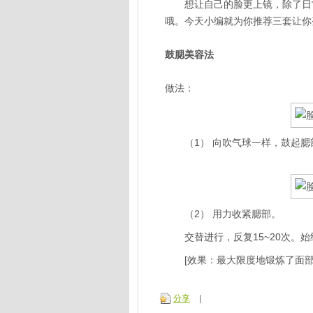
想让自己的脸更上镜，除了日常
哦。今天小编就为你推荐三套让你
鼓腮美容法
做法：
（1） 向吹气球一样，鼓起腮
（2） 用力收紧腮部。
交替进行，反复15~20次。始
[效果：最大限度地锻炼了面部
分享
|