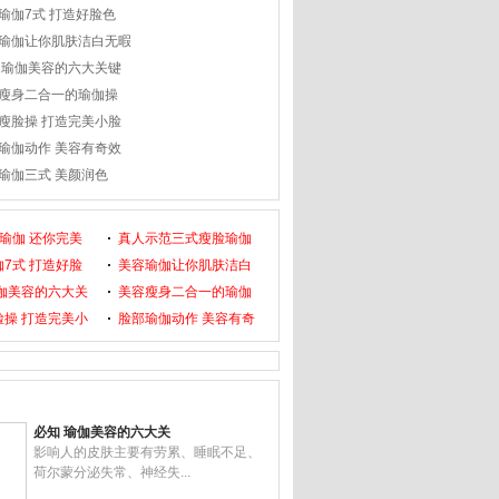
瑜伽7式 打造好脸色
瑜伽让你肌肤洁白无暇
 瑜伽美容的六大关键
瘦身二合一的瑜伽操
瘦脸操 打造完美小脸
瑜伽动作 美容有奇效
瑜伽三式 美颜润色
瑜伽 还你完美
真人示范三式瘦脸瑜伽
7式 打造好脸
美容瑜伽让你肌肤洁白
瑜伽美容的六大关
美容瘦身二合一的瑜伽
脸操 打造完美小
脸部瑜伽动作 美容有奇
必知 瑜伽美容的六大关
影响人的皮肤主要有劳累、睡眠不足、
荷尔蒙分泌失常、神经失...