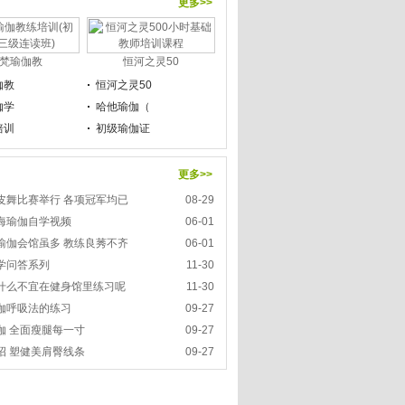
更多>>
梵瑜伽教
恒河之灵50
伽教
恒河之灵50
伽学
哈他瑜伽（
培训
初级瑜伽证
更多>>
皮舞比赛举行 各项冠军均已
08-29
海瑜伽自学视频
06-01
瑜伽会馆虽多 教练良莠不齐
06-01
学问答系列
11-30
什么不宜在健身馆里练习呢
11-30
伽呼吸法的练习
09-27
伽 全面瘦腿每一寸
09-27
招 塑健美肩臀线条
09-27