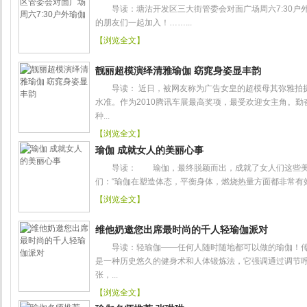
导读：塘沽开发区三大街管委会对面广场周六7:30户
的朋友们一起加入！……...
【浏览全文】
靓丽超模演绎清雅瑜伽 窈窕身姿显丰韵
导读： 近日，被网友称为广告女皇的超模母其弥雅拍
水准。作为2010腾讯车展最高奖项，最受欢迎女主角。勤
种...
【浏览全文】
瑜伽 成就女人的美丽心事
导读： 瑜伽，最终脱颖而出，成就了女人们这些美
们：“瑜伽在塑造体态，平衡身体，燃烧热量方面都非常有效。
【浏览全文】
维他奶邀您出席最时尚的千人轻瑜伽派对
导读：轻瑜伽——任何人随时随地都可以做的瑜伽！传
是一种历史悠久的健身术和人体锻炼法，它强调通过调节
张，...
【浏览全文】