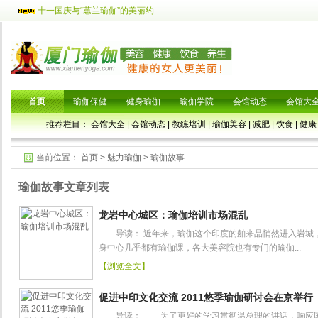
十一国庆与“蕙兰瑜伽”的美丽约
首页
瑜伽保健
健身瑜伽
瑜伽学院
会馆动态
会馆大
推荐栏目：
会馆大全
|
会馆动态
|
教练培训
|
瑜伽美容
|
减肥
|
饮食
|
健康
当前位置：
首页
>
魅力瑜伽
>
瑜伽故事
瑜伽故事文章列表
龙岩中心城区：瑜伽培训市场混乱
导读： 近年来，瑜伽这个印度的舶来品悄然进入岩城
身中心几乎都有瑜伽课，各大美容院也有专门的瑜伽...
【浏览全文】
促进中印文化交流 2011悠季瑜伽研讨会在京举行
导读： 为了更好的学习贯彻温总理的讲话，响应国