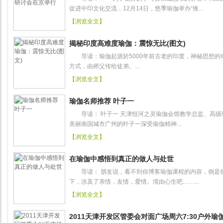
促进中印文化交流，12月14日，悠季瑜伽举办“推...
【浏览全文】
揭秘印度高难度瑜伽：震惊无比(图文)
导读：瑜伽起源於5000年前古老的印度，神秘思想的
方式，由师父传给徒弟。...
【浏览全文】
瑜伽名师推荐 叶子一
导读： 叶子一 天津恒河之灵瑜伽会馆教学总监、高级
美丽南国城市广州的叶子一深受瑜伽精神...
【浏览全文】
在瑜伽中感悟到真正的做人与处世
导读： 朋友说，看不到你博客瑜伽课程的内容，倒是
下，涉及了亲情，友情，爱情。境由心生吧……...
【浏览全文】
2011天津开发区管委会对面广场周六7:30户外瑜