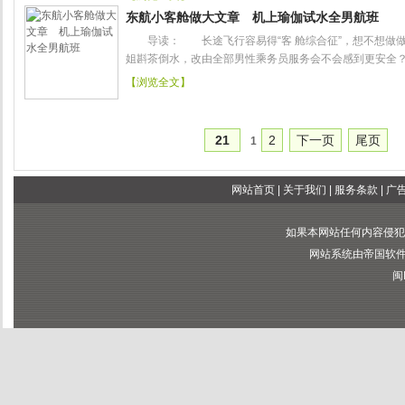
东航小客舱做大文章 机上瑜伽试水全男航班
导读： 长途飞行容易得“客 舱综合征”，想不想做做
姐斟茶倒水，改由全部男性乘务员服务会不会感到更安全？记
【浏览全文】
21
2
下一页
尾页
1
网站首页
|
关于我们
|
服务条款
|
广
如果本网站任何内容侵犯
网站系统由帝国软件提供
闽