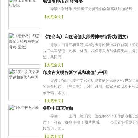
瑜伽名师推荐 张琳琳
导读：张琳琳 天津恒河之灵瑜伽会馆高级瑜伽教练...
【浏览全文】
《绝命岛》印度瑜伽大师秀神奇缩骨功(图文)
导读：由青年职业导演冯超执导的惊悚动作新戏《绝命岛
片汇集霍思燕、刘桦、林雪、戎祥等实力与偶像明星，携
星，共同演...
【浏览全文】
印度古文明各派学说和瑜伽与中国
导读：摘自印度哲学部分历史文献公元前6－7世纪至前
的黄金时代，《奥义书》、沙门思潮、佛家学说以及不同
家争鸣，印度...
【浏览全文】
谷歌中国玩瑜伽
导读： 上周，终于跟一位在google工作的老相识套上
蹭了一顿饭，好爽 好爽！图片见后。 今天正好看到开复说
投简历，其...
【浏览全文】