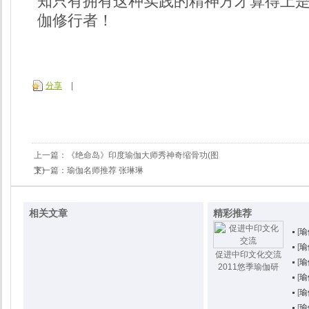
知只有拥有这种实践的精神方才算得上
伽修行者！
分享
|
上一篇：
《绝命岛》印度瑜伽大师秀神奇缩骨功(图
文)
下一篇：
瑜伽名师推荐 张琳琳
相关文章
精彩推荐
[
瑜
[
瑜
促进中印文化交流
[
瑜
2011悠季瑜伽研
[
瑜
[
瑜
[
瑜