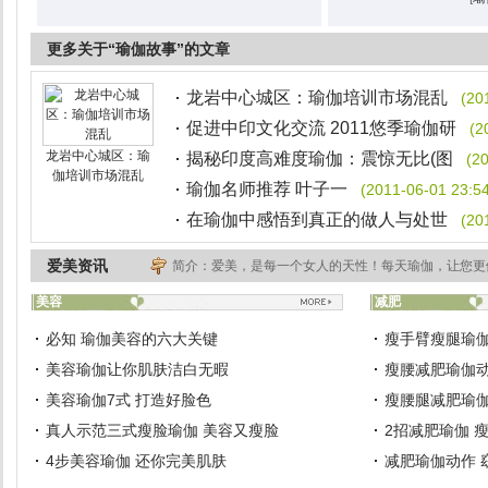
更多关于“瑜伽故事”的文章
龙岩中心城区：瑜伽培训市场混乱
(20
促进中印文化交流 2011悠季瑜伽研
(2
龙岩中心城区：瑜
揭秘印度高难度瑜伽：震惊无比(图
(2
伽培训市场混乱
瑜伽名师推荐 叶子一
(2011-06-01 23:54
在瑜伽中感悟到真正的做人与处世
(20
爱美资讯
简介：爱美，是每一个女人的天性！每天瑜伽，让您更
美容
减肥
必知 瑜伽美容的六大关键
瘦手臂瘦腿瑜伽
美容瑜伽让你肌肤洁白无暇
瘦腰减肥瑜伽动
美容瑜伽7式 打造好脸色
瘦腰腿减肥瑜伽
真人示范三式瘦脸瑜伽 美容又瘦脸
2招减肥瑜伽 
4步美容瑜伽 还你完美肌肤
减肥瑜伽动作 