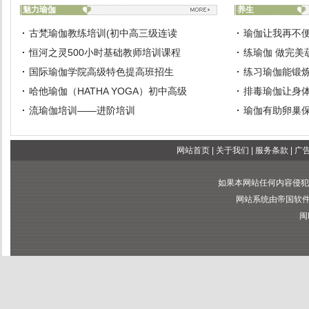
魅力瑜伽
养生
古梵瑜伽教练培训(初中高三级连读
瑜伽让我再不
恒河之灵500小时基础教师培训课程
练瑜伽 做完美
国际瑜伽学院高级特色提高班招生
练习瑜伽能锻
哈他瑜伽（HATHA YOGA）初中高级
排毒瑜伽让身
流瑜伽培训——进阶培训
瑜伽有助卵巢
网站首页
|
关于我们
|
服务条款
|
广
如果本网站任何内容侵犯
网站系统由帝国软件提供
闽