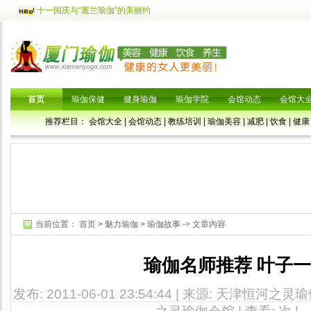
十一国庆与“蕙兰瑜伽”的美丽约
首页
瑜伽保健
健身瑜伽
瑜伽学院
会馆动态
会馆大
推荐栏目：
会馆大全
|
会馆动态
|
教练培训
|
瑜伽美容
|
减肥
|
饮食
|
健康
当前位置：
首页
>
魅力瑜伽
>
瑜伽故事
-> 文章内容
瑜伽名师推荐 叶子一
发布: 2011-06-01 23:54:44 | 来源: 天津恒河