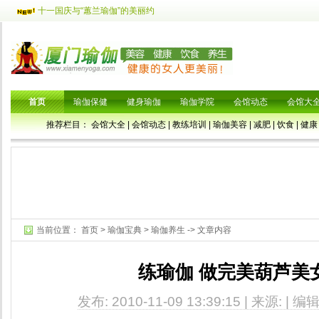
十一国庆与“蕙兰瑜伽”的美丽约
首页
瑜伽保健
健身瑜伽
瑜伽学院
会馆动态
会馆大
推荐栏目：
会馆大全
|
会馆动态
|
教练培训
|
瑜伽美容
|
减肥
|
饮食
|
健康
当前位置：
首页
>
瑜伽宝典
>
瑜伽养生
-> 文章内容
练瑜伽 做完美葫芦美
发布: 2010-11-09 13:39:15 | 来源: | 编辑