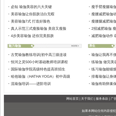
必知 瑜伽美容的六大关键
瘦手臂瘦腿瑜伽
美容瑜伽让你肌肤洁白无暇
瘦腰减肥瑜伽动
美容瑜伽7式 打造好脸色
瘦腰腿减肥瑜伽
真人示范三式瘦脸瑜伽 美容又瘦脸
2招减肥瑜伽 
4步美容瑜伽 还你完美肌肤
减肥瑜伽动作 
魅力瑜伽
养生
古梵瑜伽教练培训(初中高三级连读
瑜伽让我再不
恒河之灵500小时基础教师培训课程
练瑜伽 做完美
国际瑜伽学院高级特色提高班招生
练习瑜伽能锻
哈他瑜伽（HATHA YOGA）初中高级
排毒瑜伽让身
流瑜伽培训——进阶培训
瑜伽有助卵巢
网站首页
|
关于我们
|
服务条款
|
广
如果本网站任何内容侵犯