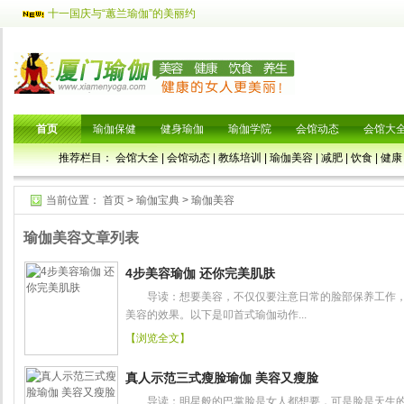
十一国庆与“蕙兰瑜伽”的美丽约
首页
瑜伽保健
健身瑜伽
瑜伽学院
会馆动态
会馆大
推荐栏目：
会馆大全
|
会馆动态
|
教练培训
|
瑜伽美容
|
减肥
|
饮食
|
健康
当前位置：
首页
>
瑜伽宝典
>
瑜伽美容
瑜伽美容文章列表
4步美容瑜伽 还你完美肌肤
导读：想要美容，不仅仅要注意日常的脸部保养工作，
美容的效果。以下是叩首式瑜伽动作...
【浏览全文】
真人示范三式瘦脸瑜伽 美容又瘦脸
导读：明星般的巴掌脸是女人都想要，可是脸是天生的