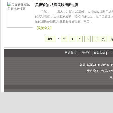
美容瑜伽 祛痘美肤清爽过夏
导读： 夏天，汗腺分泌过盛，让你痘痘狂飙？没关
的美容瑜伽，让你血液通畅，轻松消除痘痘，做个美容
疮的成因多数因为皮脂腺分泌旺盛，内分...
【浏览全文】
63
2
3
4
5
下一页
1
网站首页
|
关于我们
|
服务条款
|
广
如果本网站任何内容侵犯
网站系统由帝国软件提供
闽