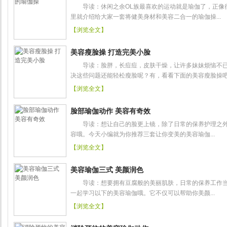
导读：休闲之余OL族最喜欢的运动就是瑜伽了，正像
里就介绍给大家一套将健美身材和美容二合一的瑜伽操...
【浏览全文】
美容瘦脸操 打造完美小脸
导读：脸胖，长痘痘，皮肤干燥，让许多妹妹烦恼不已
决这些问题还能轻松瘦脸呢？有，看看下面的美容瘦脸操吧！
【浏览全文】
脸部瑜伽动作 美容有奇效
导读：想让自己的脸更上镜，除了日常的保养护理之外
容哦。今天小编就为你推荐三套让你变美的美容瑜伽...
【浏览全文】
美容瑜伽三式 美颜润色
导读：想要拥有豆腐般的美丽肌肤，日常的保养工作当
一起学习以下的美容瑜伽哦。它不仅可以帮助你美颜...
【浏览全文】