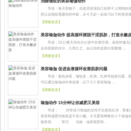
消除颈纹的美容瑜伽动作
导读：每天照镜子，你是否发现自己的脖子上悄悄的添
想让这颈纹透露你的年龄，从今天起一起练习以下的美容瑜伽
【浏览全文】
美容瑜伽动作 提高循环摆脱干涩肌肤，打造水嫩
导读：OL们整天待在办公室中吹着空调，虽然舒服无
走你肌肤的水分，久而久之，会让你的皮肤出现紧绷......
【浏览全文】
美容瑜伽 促进血液循环改善肌肤问题
导读：脸色灰暗，皱纹多，松弛，红肿等肌肤问题，除
可以通过瑜伽动作来改善，以下几个美容瑜伽......
【浏览全文】
瑜伽动作 15分钟让你减肥又美容
导读： 经常练习瑜伽的女性不仅面色红润，青春活
美容和减肥功效真是不容小觑。今天爱美网教你２个瑜伽动
能美容。 犁式 功效：滋养面部和...
【浏览全文】