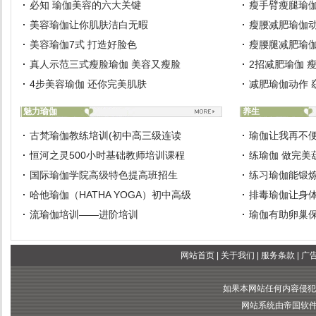
必知 瑜伽美容的六大关键
瘦手臂瘦腿瑜伽
美容瑜伽让你肌肤洁白无暇
瘦腰减肥瑜伽动
美容瑜伽7式 打造好脸色
瘦腰腿减肥瑜伽
真人示范三式瘦脸瑜伽 美容又瘦脸
2招减肥瑜伽 
4步美容瑜伽 还你完美肌肤
减肥瑜伽动作 
魅力瑜伽
养生
古梵瑜伽教练培训(初中高三级连读
瑜伽让我再不
恒河之灵500小时基础教师培训课程
练瑜伽 做完美
国际瑜伽学院高级特色提高班招生
练习瑜伽能锻
哈他瑜伽（HATHA YOGA）初中高级
排毒瑜伽让身
流瑜伽培训——进阶培训
瑜伽有助卵巢
网站首页
|
关于我们
|
服务条款
|
广
如果本网站任何内容侵犯
网站系统由帝国软件提供