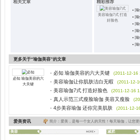
相关文章
精彩推荐
[
瑜
美容瑜伽7式 打造
[
瑜
好脸色
[
瑜
[
瑜
[
瑜
[
瑜
更多关于“瑜伽美容”的文章
必知 瑜伽美容的六大关键
(2011-12-16 
必知 瑜伽美容的六
美容瑜伽让你肌肤洁白无暇
(2011-12-1
大关键
美容瑜伽7式 打造好脸色
(2011-12-16 1
真人示范三式瘦脸瑜伽 美容又瘦脸
(20
4步美容瑜伽 还你完美肌肤
(2011-12-16
爱美资讯
简介：爱美，是每一个女人的天性！每天瑜伽，让您更
美容
减肥