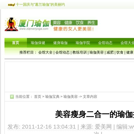
十一国庆与“蕙兰瑜伽”的美丽约
首页
瑜伽保健
健身瑜伽
瑜伽学院
会馆动态
会馆大
推荐栏目：
会馆大全
|
会馆动态
|
教练培训
|
瑜伽美容
|
减肥
|
饮食
|
健康
当前位置：
首页
>
瑜伽宝典
>
瑜伽美容
-> 文章内容
美容瘦身二合一的瑜伽
发布: 2011-12-16 13:04:31 | 来源: 爱美网 | 编辑:ww