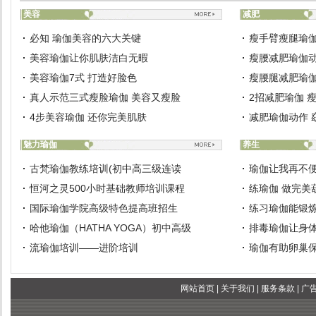
美容
减肥
必知 瑜伽美容的六大关键
瘦手臂瘦腿瑜伽
美容瑜伽让你肌肤洁白无暇
瘦腰减肥瑜伽动
美容瑜伽7式 打造好脸色
瘦腰腿减肥瑜伽
真人示范三式瘦脸瑜伽 美容又瘦脸
2招减肥瑜伽 
4步美容瑜伽 还你完美肌肤
减肥瑜伽动作 
魅力瑜伽
养生
古梵瑜伽教练培训(初中高三级连读
瑜伽让我再不
恒河之灵500小时基础教师培训课程
练瑜伽 做完美
国际瑜伽学院高级特色提高班招生
练习瑜伽能锻
哈他瑜伽（HATHA YOGA）初中高级
排毒瑜伽让身
流瑜伽培训——进阶培训
瑜伽有助卵巢
网站首页
|
关于我们
|
服务条款
|
广