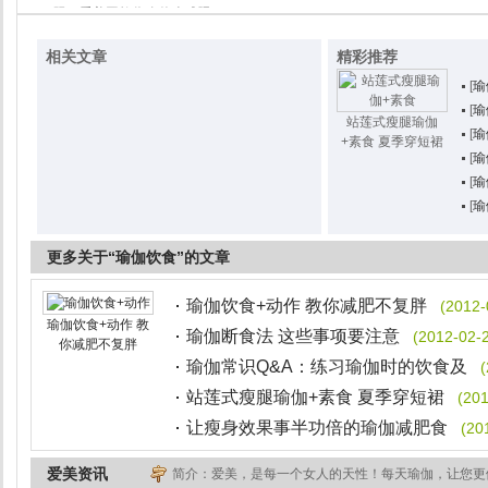
限，爱美网教你吃什么减肥
相关文章
精彩推荐
[
瑜
[
瑜
站莲式瘦腿瑜伽
[
瑜
+素食 夏季穿短裙
[
瑜
[
瑜
[
瑜
更多关于“瑜伽饮食”的文章
瑜伽饮食+动作 教你减肥不复胖
(2012-
瑜伽饮食+动作 教
瑜伽断食法 这些事项要注意
(2012-02-2
你减肥不复胖
瑜伽常识Q&A：练习瑜伽时的饮食及
(
站莲式瘦腿瑜伽+素食 夏季穿短裙
(201
让瘦身效果事半功倍的瑜伽减肥食
(20
爱美资讯
简介：爱美，是每一个女人的天性！每天瑜伽，让您更