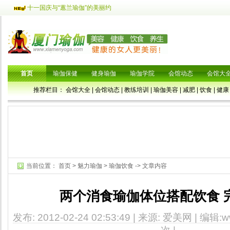
十一国庆与“蕙兰瑜伽”的美丽约
首页
瑜伽保健
健身瑜伽
瑜伽学院
会馆动态
会馆大
推荐栏目：
会馆大全
|
会馆动态
|
教练培训
|
瑜伽美容
|
减肥
|
饮食
|
健康
当前位置：
首页
>
魅力瑜伽
>
瑜伽饮食
-> 文章内容
两个消食瑜伽体位搭配饮食 
发布: 2012-02-24 02:53:49 | 来源: 爱美网 | 编辑:ww