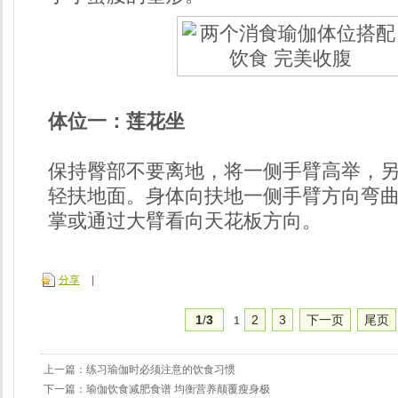
体位一：莲花坐
保持臀部不要离地，将一侧手臂高举，
轻扶地面。身体向扶地一侧手臂方向弯
掌或通过大臂看向天花板方向。
分享
|
1
/
3
2
3
下一页
尾页
1
上一篇：
练习瑜伽时必须注意的饮食习惯
下一篇：
瑜伽饮食减肥食谱 均衡营养颠覆瘦身极