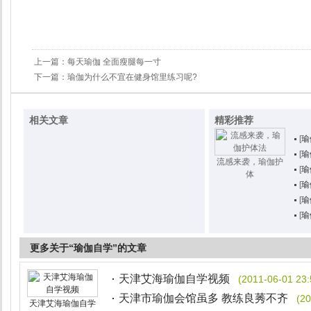
上一篇：
每天瑜伽 全面瘦腿每一寸
下一篇：
瑜伽为什么不宜在健身馆里练习呢?
相关文章
精彩推荐
[
瑜
[
瑜
流感来袭，瑜伽护
[
瑜
体
[
瑜
[
瑜
[
瑜
更多关于“瑜伽自学”的文章
天津艾海瑜伽自学视频
(2011-06-01 23:
天津市瑜伽会馆虽多 教练良莠不齐
(20
天津艾海瑜伽自学