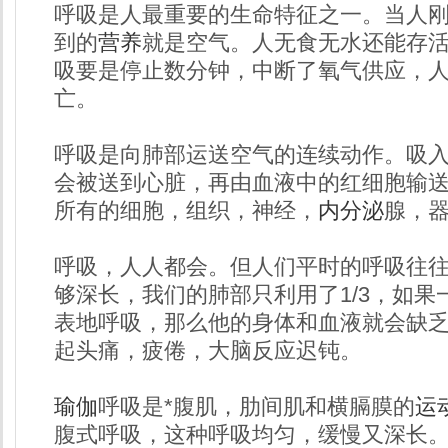
呼吸是人最重要的生命特征之一。当人
到的
营养
就是空气。人无食无水还能存
吸要是停止数分钟，中断了氧气供应，
亡。
呼吸是向肺部运送空气的连续动作。吸
会被送到心脏，再由血液中的红细胞输
所有的细胞，组织，神经，
内分泌
腺，
呼吸，人人都会。但人们平时的呼吸往
够深长，我们的肺部只利用了1/3，如果
表地呼吸，那么他的身体和血液就会缺
起头痛，疲倦，大脑反应迟钝。
瑜伽
呼吸是*腹肌，肋间肌和横膈膜的
运
腹式呼吸，这种呼吸均匀，缓慢又深长