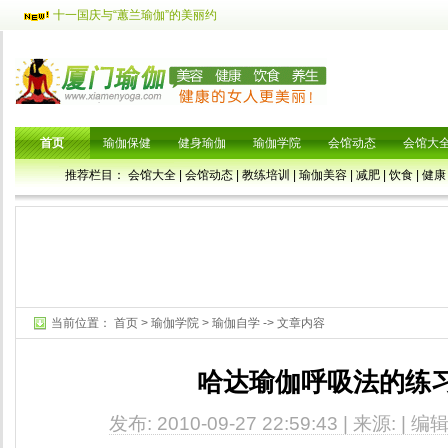
十一国庆与“蕙兰瑜伽”的美丽约
首页
瑜伽保健
健身瑜伽
瑜伽学院
会馆动态
会馆大
推荐栏目：
会馆大全
|
会馆动态
|
教练培训
|
瑜伽美容
|
减肥
|
饮食
|
健康
当前位置：
首页
>
瑜伽学院
>
瑜伽自学
-> 文章内容
哈达瑜伽呼吸法的练
发布: 2010-09-27 22:59:43 | 来源: | 编辑