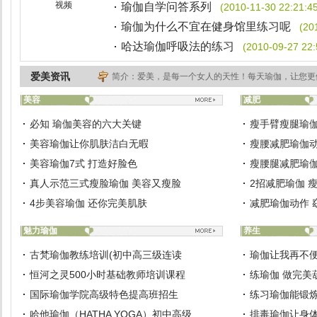
视频
瑜伽自学问答系列
(2010-11-30 22:21:4
瑜伽为什么不宜在健身馆里练习呢
(20
哈达瑜伽呼吸法的练习
(2010-09-27 22:
爱美资讯
简介：爱美，是每一个女人的天性！每天瑜伽，让您更
美容
减肥
必知 瑜伽美容的六大关键
瘦手臂瘦腿瑜伽
美容瑜伽让你肌肤洁白无暇
瘦腰减肥瑜伽动
美容瑜伽7式 打造好脸色
瘦腰腿减肥瑜伽
真人示范三式瘦脸瑜伽 美容又瘦脸
2招减肥瑜伽 
4步美容瑜伽 还你完美肌肤
减肥瑜伽动作 
魅力瑜伽
养生
古梵瑜伽教练培训(初中高三级连读
瑜伽让我再不
恒河之灵500小时基础教师培训课程
练瑜伽 做完美
国际瑜伽学院高级特色提高班招生
练习瑜伽能锻
哈他瑜伽（HATHA YOGA）初中高级
排毒瑜伽让身