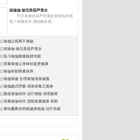
练瑜伽 做完美葫芦美女
凹凸有致的葫芦型曼妙身材如何体
现？细腰加丰 满的胸及紧...
生
]
瑜伽让我再不便秘
生
]
练瑜伽 做完美葫芦美女
生
]
练习瑜伽能锻炼肺功能
生
]
排毒瑜伽让身体轻盈更健康
生
]
瑜伽有助卵巢保养
生
]
瑜伽保健 生理瑜伽强身减脂
生
]
瑜伽腹式呼吸 清体排毒又瘦身
生
]
肠道瑜伽动作 治疗便秘 清理肠胃
生
]
排毒瑜伽动作 清除老废物质 有助
生
]
唐幼馨教你舒眠健身瑜伽 治疗失眠