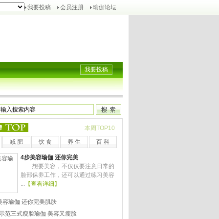
我要投稿
会员注册
瑜伽论坛
我要投稿
榜
本周TOP10
减 肥
饮 食
养 生
百 科
4步美容瑜伽 还你完美
想要美容，不仅仅要注意日常的
脸部保养工作，还可以通过练习美容
...
【查看详细】
美容瑜伽 还你完美肌肤
示范三式瘦脸瑜伽 美容又瘦脸