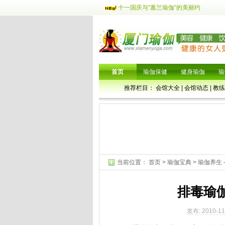
十一国庆与“蕙兰瑜伽”的美丽约
首页
瑜伽保健
健身瑜伽
瑜
推荐栏目：
会馆大全
|
会馆动态
|
教练
当前位置：
首页
>
瑜伽宝典
>
瑜伽养生
排毒瑜
发布: 2010-11-