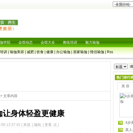
伽学院
会馆动态
会馆大全
教练培训
魅力瑜伽
培训
|
瑜伽美容
|
减肥
|
饮食
|
健康
|
办公瑜伽
|
居家瑜伽
|
情侣瑜伽
|
Rss
热门排行
美 容
-> 文章内容
伽让身体轻盈更健康
4步
09 13:37:42 | 来源: | 编辑: | 查看:
次 |
真人