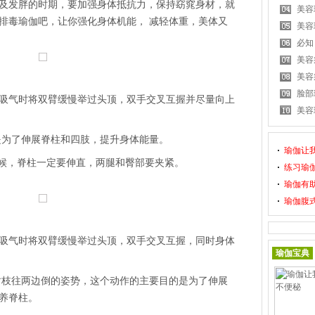
及发胖的时期，要加强身体抵抗力，保持窈窕身材，就
美容
排毒瑜伽吧，让你强化身体机能， 减轻体重，美体又
美容
必知
美容
美容
脸部
气时将双臂缓慢举过头顶，双手交叉互握并尽量向上
美容
为了伸展脊柱和四肢，提升身体能量。
瑜伽让
候，脊柱一定要伸直，两腿和臀部要夹紧。
练习瑜
瑜伽有
瑜伽腹
气时将双臂缓慢举过头顶，双手交叉互握，同时身体
瑜伽宝典
枝往两边倒的姿势，这个动作的主要目的是为了伸展
养脊柱。