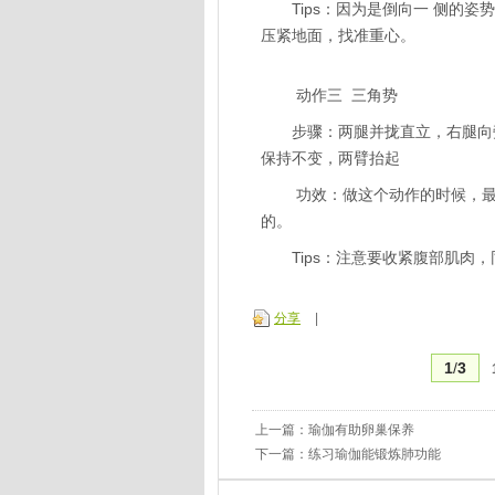
Tips：因为是倒向一 侧的姿
压紧地面，找准重心。
动作三 三角势
步骤：两腿并拢直立，右腿向旁
保持不变，两臂抬起
功效：做这个动作的时候，最重
的。
Tips：注意要收紧腹部肌肉，
分享
|
1
/
3
上一篇：
瑜伽有助卵巢保养
下一篇：
练习瑜伽能锻炼肺功能