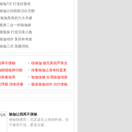
瑜伽7式 打造好脸色
瑜伽让你肌肤洁白无暇
 瑜伽美容的六大关键
瘦身二合一的瑜伽操
瘦脸操 打造完美小脸
瑜伽动作 美容有奇效
瑜伽三式 美颜润色
我再不便秘
练瑜伽 做完美葫芦美女
伽能锻炼肺功能
排毒瑜伽让身体轻盈更
助卵巢保养
瑜伽保健 生理瑜伽强身
式呼吸 清体排毒
肠道瑜伽动作 治疗便秘
瑜伽让我再不便秘
便秘很痛苦，尤其是在上班的时候，肚
子难受不说，要是在厕...