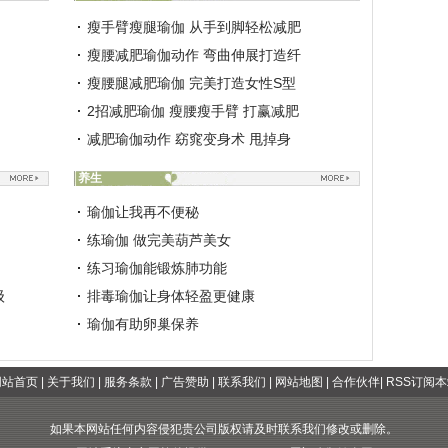
瘦手臂瘦腿瑜伽 从手到脚轻松减肥
瘦腰减肥瑜伽动作 弯曲伸展打造纤
瘦腰腿减肥瑜伽 完美打造女性S型
2招减肥瑜伽 瘦腰瘦手臂 打赢减肥
减肥瑜伽动作 窈窕变身术 甩掉身
养生
瑜伽让我再不便秘
练瑜伽 做完美葫芦美女
练习瑜伽能锻炼肺功能
级
排毒瑜伽让身体轻盈更健康
瑜伽有助卵巢保养
网站首页
|
关于我们
|
服务条款
|
广告赞助
|
联系我们
|
网站地图
|
合作伙伴
|
RSS订阅
如果本网站任何内容侵犯贵公司版权请及时
联系我们
修改或删除。