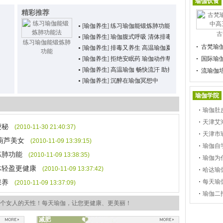
瑜伽饮食
精彩推荐
[
瑜伽养生
]
练习瑜伽能锻炼肺功能
古
[
瑜伽养生
]
瑜伽腹式呼吸 清体排毒又瘦身
练习瑜伽能锻炼肺
古梵瑜
[
瑜伽养生
]
排毒又养生 高温瑜伽夏日初体验
功能
[
瑜伽养生
]
拒绝安眠药 瑜伽动作帮你治疗失眠
国际瑜
[
瑜伽养生
]
高温瑜伽 畅快流汗 助排毒助瘦身
流瑜伽
[
瑜伽养生
]
沉醉在瑜伽冥想中
瑜伽学院
瑜伽肚
天津艾
便秘
(2010-11-30 21:40:37)
天津市
葫芦美女
(2010-11-09 13:39:15)
瑜伽自
炼肺功能
(2010-11-09 13:38:35)
瑜伽为
体轻盈更健康
(2010-11-09 13:37:42)
哈达瑜
保养
每天瑜
(2010-11-09 13:37:09)
瑜伽二
个女人的天性！每天瑜伽，让您更健康、更美丽！
减肥