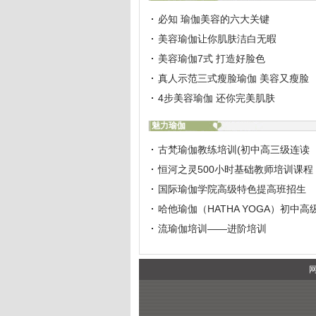
必知 瑜伽美容的六大关键
美容瑜伽让你肌肤洁白无暇
美容瑜伽7式 打造好脸色
真人示范三式瘦脸瑜伽 美容又瘦脸
4步美容瑜伽 还你完美肌肤
魅力瑜伽
古梵瑜伽教练培训(初中高三级连读
恒河之灵500小时基础教师培训课程
国际瑜伽学院高级特色提高班招生
哈他瑜伽（HATHA YOGA）初中高
流瑜伽培训——进阶培训