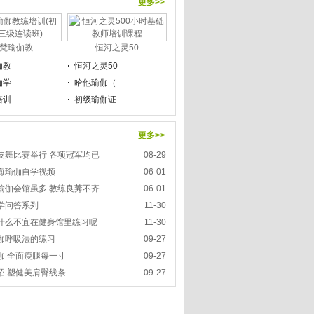
更多>>
梵瑜伽教
恒河之灵50
伽教
恒河之灵50
伽学
哈他瑜伽（
培训
初级瑜伽证
更多>>
皮舞比赛举行 各项冠军均已
08-29
海瑜伽自学视频
06-01
瑜伽会馆虽多 教练良莠不齐
06-01
学问答系列
11-30
什么不宜在健身馆里练习呢
11-30
伽呼吸法的练习
09-27
伽 全面瘦腿每一寸
09-27
招 塑健美肩臀线条
09-27