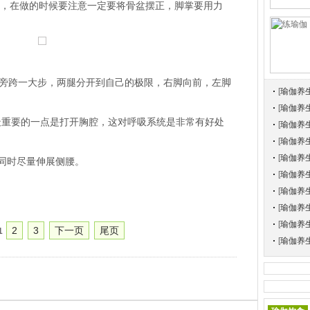
势，在做的时候要注意一定要将骨盆摆正，脚掌要用力
跨一大步，两腿分开到自己的极限，右脚向前，左脚
[
瑜伽养
[
瑜伽养
要的一点是打开胸腔，这对呼吸系统是非常有好处
[
瑜伽养
[
瑜伽养
[
瑜伽养
同时尽量伸展侧腰。
[
瑜伽养
[
瑜伽养
[
瑜伽养
[
瑜伽养
2
3
下一页
尾页
1
[
瑜伽养