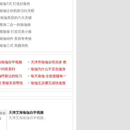
瑜伽7式 打造好脸色
瑜伽让你肌肤洁白无暇
 瑜伽美容的六大关键
瘦身二合一的瑜伽操
瘦脸操 打造完美小脸
瑜伽动作 美容有奇效
瑜伽三式 美颜润色
海瑜伽自学视频
天津市瑜伽会馆虽多 教
学问答系列
瑜伽为什么不宜在健身
伽呼吸法的练习
每天瑜伽 全面瘦腿每一
招 塑健美肩臀线
瑜伽五步骤完成快速瘦
天津艾海瑜伽自学视频
天津艾海瑜伽自学视频...