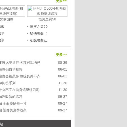
更多>>
梵瑜伽教
恒河之灵50
伽教
恒河之灵50
伽学
哈他瑜伽（
培训
初级瑜伽证
更多>>
皮舞比赛举行 各项冠军均已
08-29
海瑜伽自学视频
06-01
瑜伽会馆虽多 教练良莠不齐
06-01
学问答系列
11-30
什么不宜在健身馆里练习呢
11-30
伽呼吸法的练习
09-27
伽 全面瘦腿每一寸
09-27
招 塑健美肩臀线条
09-27
本站