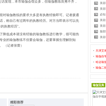
走访发现，本市瑜伽会馆众多，但瑜伽教练良莠不齐，
美容
美容
必知
对瑜伽教练的要求大多是有执教经验即可。记者拨通
美容
话，称自己有过两年的执教经历。对方当即表示可以先
美容
的执教经历”。
脸部
降低成本请没有经验的瑜伽教练进行教学，很可能伤
美容
专业的瑜伽教练不但要会瑜伽，还要掌握生理解剖知
。 （记者张蕾）
天津艾
瑜伽自
哈达瑜
瑜伽二
瑜伽宝典
精彩推荐