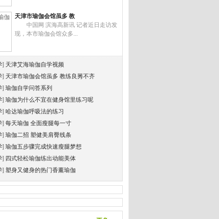
天津市瑜伽会馆虽多 教
中国网 滨海高新讯 记者近日走访发
现，本市瑜伽会馆众多...
学
]
天津艾海瑜伽自学视频
学
]
天津市瑜伽会馆虽多 教练良莠不齐
学
]
瑜伽自学问答系列
学
]
瑜伽为什么不宜在健身馆里练习呢
学
]
哈达瑜伽呼吸法的练习
学
]
每天瑜伽 全面瘦腿每一寸
学
]
瑜伽二招 塑健美肩臀线条
学
]
瑜伽五步骤完成快速瘦腿梦想
学
]
四式轻松瑜伽练出动能美体
学
]
塑身又健身的热门香薰瑜伽