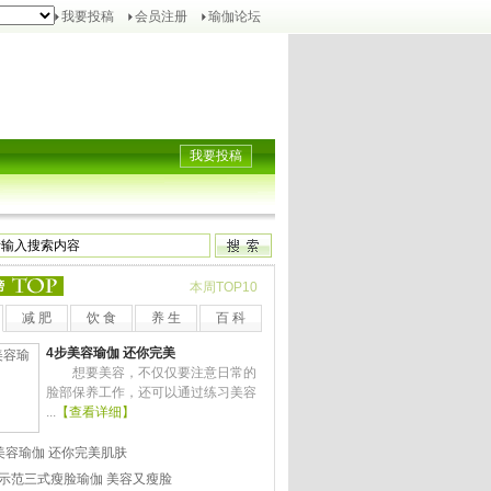
我要投稿
会员注册
瑜伽论坛
我要投稿
榜
本周TOP10
减 肥
饮 食
养 生
百 科
4步美容瑜伽 还你完美
想要美容，不仅仅要注意日常的
脸部保养工作，还可以通过练习美容
...
【查看详细】
美容瑜伽 还你完美肌肤
示范三式瘦脸瑜伽 美容又瘦脸