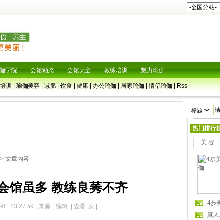
伽学院
会馆动态
会馆大全
教练培训
魅力瑜伽
培训
|
瑜伽美容
|
减肥
|
饮食
|
健康
|
办公瑜伽
|
居家瑜伽
|
情侣瑜伽
|
Rss
热门排行
美 容
-> 文章内容
会馆虽多 教练良莠不齐
4步
01 23:27:59 | 来源: | 编辑: | 查看:
次 |
真人