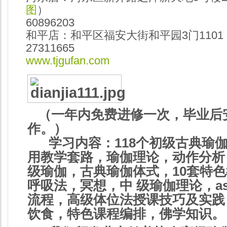
图
）
60896203
和平店：和平区福安大街和平园3门1101
27311665
www.tjgufan.com
（一年内免费进修一次，毕业后
作。）
学习内容：118个初级古典瑜伽
用教学套路，瑜伽理论，动作分析
级瑜伽，古典瑜伽体式，10套特
呼吸法，冥想，中 级瑜伽理论，ash
流程，高级体位法授课技巧及实践
饮食，特色课程编排，佛学知识。