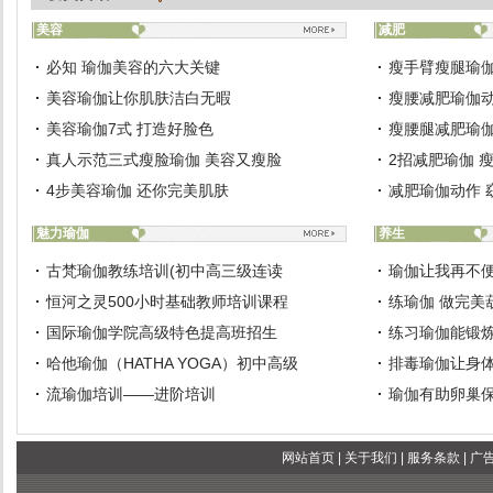
美容
减肥
必知 瑜伽美容的六大关键
瘦手臂瘦腿瑜伽
美容瑜伽让你肌肤洁白无暇
瘦腰减肥瑜伽动
美容瑜伽7式 打造好脸色
瘦腰腿减肥瑜伽
真人示范三式瘦脸瑜伽 美容又瘦脸
2招减肥瑜伽 
4步美容瑜伽 还你完美肌肤
减肥瑜伽动作 
魅力瑜伽
养生
古梵瑜伽教练培训(初中高三级连读
瑜伽让我再不
恒河之灵500小时基础教师培训课程
练瑜伽 做完美
国际瑜伽学院高级特色提高班招生
练习瑜伽能锻
哈他瑜伽（HATHA YOGA）初中高级
排毒瑜伽让身
流瑜伽培训——进阶培训
瑜伽有助卵巢
网站首页
|
关于我们
|
服务条款
|
广