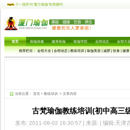
十一国庆与“蕙兰瑜伽”的美丽约
首页
瑜伽保健
健身瑜伽
瑜伽学院
会馆动态
会馆大
推荐栏目：
会馆大全
|
会馆动态
|
教练培训
|
瑜伽美容
|
减肥
|
饮食
|
健康
当前位置：
首页
>
教练培训
-> 文章内容
古梵瑜伽教练培训(初中高三级
发布: 2011-08-02 16:30:57 | 来源: | 编辑: