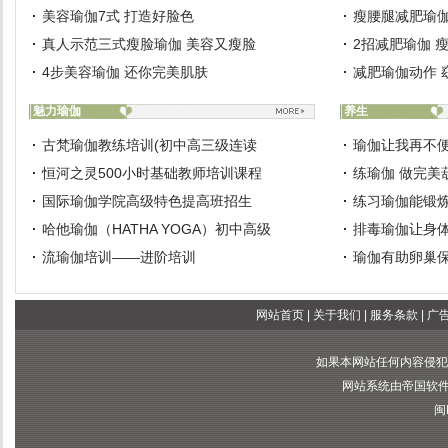
美容瑜伽7式 打造好脸色
瘦腰腿减肥瑜伽
真人示范三式瘦脸瑜伽 美容又瘦脸
2招减肥瑜伽 
4步美容瑜伽 还你完美肌肤
减肥瑜伽动作 
魅力瑜伽
养生
古梵瑜伽教练培训(初中高三级连读
瑜伽让我再不
恒河之灵500小时基础教师培训课程
练瑜伽 做完美
国际瑜伽学院高级特色提高班招生
练习瑜伽能锻
哈他瑜伽（HATHA YOGA）初中高级
排毒瑜伽让身
流瑜伽培训——进阶培训
瑜伽有助卵巢
网站首页
|
关于我们
|
服务条款
|
广
如果本网站任何内容侵犯
网站系统由帝国软件提供
闽