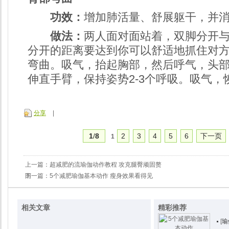
功效：
增加肺活量、舒展躯干，并
做法：
两人面对面站着，双脚分开
分开的距离要达到你可以舒适地抓住对
弯曲。吸气，抬起胸部，然后呼气，头
伸直手臂，保持姿势2-3个呼吸。吸气，
分享
|
1
/
8
2
3
4
5
6
下一页
1
上一篇：
超减肥的流瑜伽动作教程 攻克腿臀顽固赘
肉
下一篇：
5个减肥瑜伽基本动作 瘦身效果看得见
相关文章
精彩推荐
[
瑜