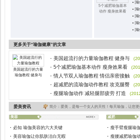
[
瑜
5个减肥瑜伽基本
[
瑜
动作 瘦身效果看
[
瑜
[
瑜
[
瑜
更多关于“瑜伽健康”的文章
美国超流行的力量瑜伽教程 健身与
(20
5个减肥瑜伽基本动作 瘦身效果看
(201
美国超流行的力量
瑜伽教程 健身与
情人节双人瑜伽教程 情侣亲密接触
(20
超减肥的流瑜伽动作教程 攻克腿臀
(20
瘦腿瑜伽动作 减轻腿部疲劳 打造
(201
爱美资讯
简介：爱美，是每一个女人的天性！每天瑜伽，让您更
美容
减肥
必知 瑜伽美容的六大关键
瘦手臂瘦腿瑜伽
美容瑜伽让你肌肤洁白无暇
瘦腰减肥瑜伽动