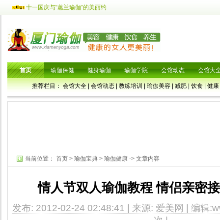
十一国庆与“蕙兰瑜伽”的美丽约
首页
瑜伽保健
健身瑜伽
瑜伽学院
会馆动态
会馆大
推荐栏目：
会馆大全
|
会馆动态
|
教练培训
|
瑜伽美容
|
减肥
|
饮食
|
健康
当前位置：
首页
>
瑜伽宝典
>
瑜伽健康
-> 文章内容
情人节双人瑜伽教程 情侣亲密
发布: 2012-02-24 02:48:41 | 来源: 爱美网 | 编辑:ww