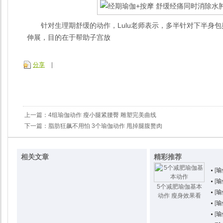
针对生理期舒缓的动作，Lulu老师表示，多半针对下半身包
伸展，目的在于帮助子宫放
分享
|
上一篇：
4组瑜伽动作 瘦小腿紧腰臀 雕塑完美曲线
下一篇：
脂肪狂飙不用怕 3个瑜伽动作 甩掉腿腹赘肉
相关文章
精彩推荐
[
瑜
[
瑜
5个减肥瑜伽基本
[
瑜
动作 瘦身效果看
[
瑜
[
瑜