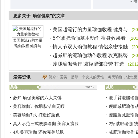
[
瑜
更多关于“瑜伽健康”的文章
美国超流行的力量瑜伽教程 健身与
(20
5个减肥瑜伽基本动作 瘦身效果看
(201
美国超流行的力量
瑜伽教程 健身与
情人节双人瑜伽教程 情侣亲密接触
(20
超减肥的流瑜伽动作教程 攻克腿臀
(20
瘦腿瑜伽动作 减轻腿部疲劳 打造
(201
爱美资讯
简介：爱美，是每一个女人的天性！每天瑜伽，让您更
美容
减肥
必知 瑜伽美容的六大关键
瘦手臂瘦腿瑜伽
美容瑜伽让你肌肤洁白无暇
瘦腰减肥瑜伽动
美容瑜伽7式 打造好脸色
瘦腰腿减肥瑜伽
真人示范三式瘦脸瑜伽 美容又瘦脸
2招减肥瑜伽 
4步美容瑜伽 还你完美肌肤
减肥瑜伽动作 