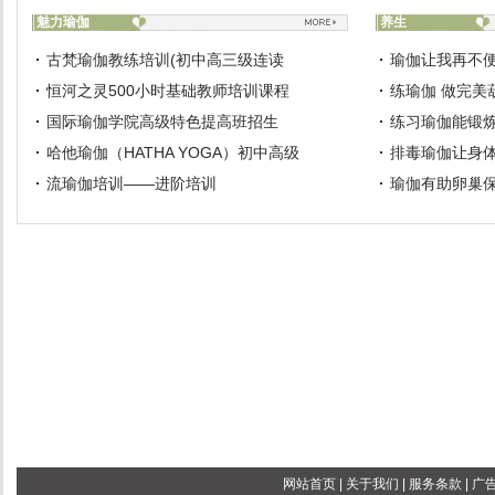
魅力瑜伽
养生
古梵瑜伽教练培训(初中高三级连读
瑜伽让我再不
恒河之灵500小时基础教师培训课程
练瑜伽 做完美
国际瑜伽学院高级特色提高班招生
练习瑜伽能锻
哈他瑜伽（HATHA YOGA）初中高级
排毒瑜伽让身
流瑜伽培训——进阶培训
瑜伽有助卵巢
网站首页
|
关于我们
|
服务条款
|
广