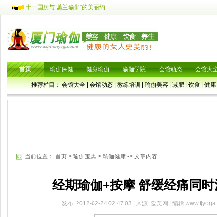
十一国庆与“蕙兰瑜伽”的美丽约
首页
瑜伽保健
健身瑜伽
瑜伽学院
会馆动态
会馆大
推荐栏目：
会馆大全
|
会馆动态
|
教练培训
|
瑜伽美容
|
减肥
|
饮食
|
健康
当前位置：
首页
>
瑜伽宝典
>
瑜伽健康
-> 文章内容
经期瑜伽+按摩 舒缓经痛同
发布: 2012-02-24 02:47:03 | 来源: 爱美网 | 编辑:www.tjyoga