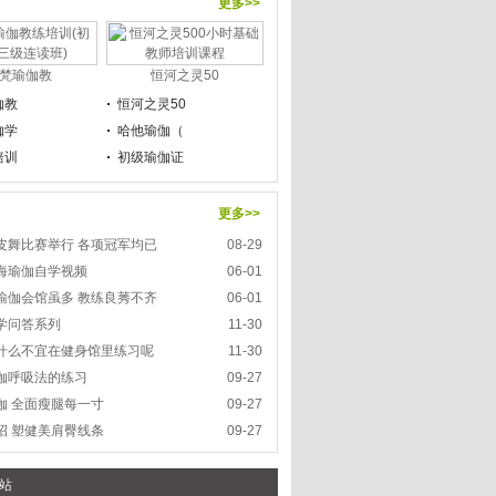
更多>>
梵瑜伽教
恒河之灵50
伽教
恒河之灵50
伽学
哈他瑜伽（
培训
初级瑜伽证
更多>>
皮舞比赛举行 各项冠军均已
08-29
海瑜伽自学视频
06-01
瑜伽会馆虽多 教练良莠不齐
06-01
学问答系列
11-30
什么不宜在健身馆里练习呢
11-30
伽呼吸法的练习
09-27
伽 全面瘦腿每一寸
09-27
招 塑健美肩臀线条
09-27
本站