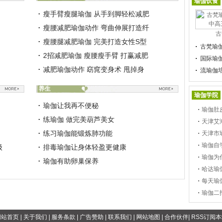
瑜伽饮食
瘦手臂瘦腿瑜伽 从手到脚轻松减肥
瘦腰减肥瑜伽动作 弯曲伸展打造纤
古
瘦腰腿减肥瑜伽 完美打造女性S型
古梵瑜
2招减肥瑜伽 瘦腰瘦手臂 打赢减肥
国际瑜
减肥瑜伽动作 窈窕变身术 甩掉身
流瑜伽
养生
瑜伽学院
瑜伽让我再不便秘
瑜伽肚
练瑜伽 做完美葫芦美女
天津艾
练习瑜伽能锻炼肺功能
天津市
瑜伽自
级
排毒瑜伽让身体轻盈更健康
瑜伽为
瑜伽有助卵巢保养
哈达瑜
每天瑜
瑜伽二
网站首页
|
关于我们
|
服务条款
|
广告赞助
|
联系我们
|
网站地图
|
合作伙伴
|
RSS订阅