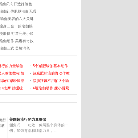
瑜伽7式 打造好脸色
瑜伽让你肌肤洁白无暇
 瑜伽美容的六大关键
瘦身二合一的瑜伽操
瘦脸操 打造完美小脸
瑜伽动作 美容有奇效
瑜伽三式 美颜润色
流行的力量瑜伽
5个减肥瑜伽基本动作
双人瑜伽教程 情
超减肥的流瑜伽动作教
伽动作 减轻腿部
脂肪狂飙不用怕 3个瑜
+按摩 舒缓经
4组瑜伽动作 瘦小腿紧
美国超流行的力量瑜伽
侧角式 功效：伸展整个身体的一
侧，加强背部和腿部力量，...