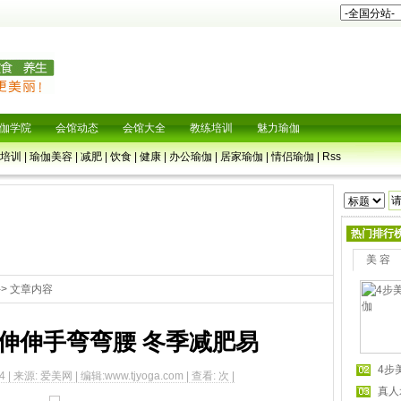
伽学院
会馆动态
会馆大全
教练培训
魅力瑜伽
培训
|
瑜伽美容
|
减肥
|
饮食
|
健康
|
办公瑜伽
|
居家瑜伽
|
情侣瑜伽
|
Rss
热门排行
美 容
-> 文章内容
 伸伸手弯弯腰 冬季减肥易
4步
54 | 来源: 爱美网 | 编辑:www.tjyoga.com | 查看:
次 |
真人