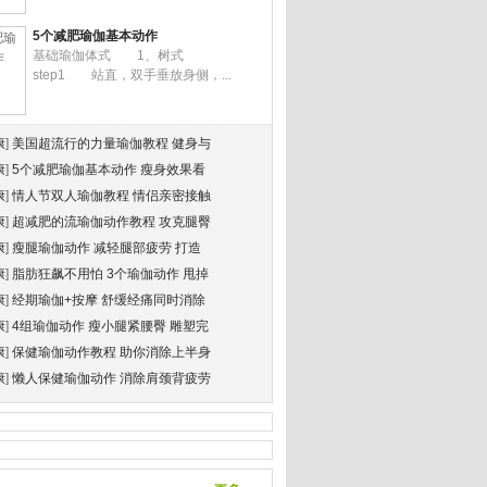
5个减肥瑜伽基本动作
基础瑜伽体式 1、树式
step1 站直，双手垂放身侧，...
康
]
美国超流行的力量瑜伽教程 健身与
康
]
5个减肥瑜伽基本动作 瘦身效果看
康
]
情人节双人瑜伽教程 情侣亲密接触
康
]
超减肥的流瑜伽动作教程 攻克腿臀
康
]
瘦腿瑜伽动作 减轻腿部疲劳 打造
康
]
脂肪狂飙不用怕 3个瑜伽动作 甩掉
康
]
经期瑜伽+按摩 舒缓经痛同时消除
康
]
4组瑜伽动作 瘦小腿紧腰臀 雕塑完
康
]
保健瑜伽动作教程 助你消除上半身
康
]
懒人保健瑜伽动作 消除肩颈背疲劳