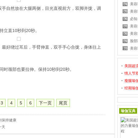
美容
手自然放在大腿两侧，目光直视前方，双脚并拢，调
美容
必知
美容
立直10秒到20秒。
美容
脸部
最好绕过耳后，手臂伸直，双手手心合拢，身体往上
美容
美国超
同时颈部也要拉伸。保持10秒到20秒。
情人节
瘦腿瑜
经期瑜伽
3
4
5
6
下一页
尾页
瑜伽宝典
刻保持健康
一天