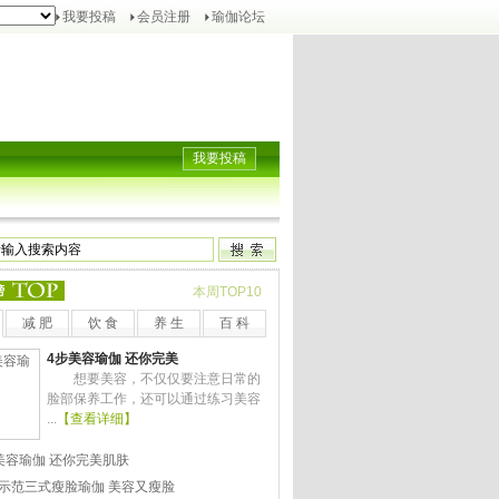
我要投稿
会员注册
瑜伽论坛
我要投稿
榜
本周TOP10
减 肥
饮 食
养 生
百 科
4步美容瑜伽 还你完美
想要美容，不仅仅要注意日常的
脸部保养工作，还可以通过练习美容
...
【查看详细】
美容瑜伽 还你完美肌肤
示范三式瘦脸瑜伽 美容又瘦脸