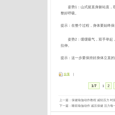
姿势1：山式挺直身躯站直，双
整好呼吸。
提示：在整个过程，身体要始终保持
姿势2：缓缓吸气，双手举起，
拉伸。
提示：这一步要保持好身体立直的
分享
|
1
/
7
2
1
上一篇：
保健瑜伽动作教程 减轻压力 时
下一篇：
睡前瑜伽动作 减压保健 活力每