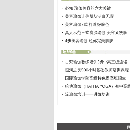
必知 瑜伽美容的六大关键
美容瑜伽让你肌肤洁白无暇
美容瑜伽7式 打造好脸色
真人示范三式瘦脸瑜伽 美容又瘦脸
4步美容瑜伽 还你完美肌肤
魅力瑜伽
古梵瑜伽教练培训(初中高三级连读
恒河之灵500小时基础教师培训课程
国际瑜伽学院高级特色提高班招生
哈他瑜伽（HATHA YOGA）初中高
流瑜伽培训——进阶培训