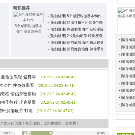
精彩推荐
[
瑜伽健康
]
5个减肥瑜伽基本动作 瘦身效果看
[
瑜伽健康
]
脂肪狂飙不用怕 3个瑜伽动作 甩掉
5个减肥瑜伽基本
[
瑜伽健康
]
保健瑜伽动作 轻松消除身体疲劳恢
动作 瘦身效果看
[
瑜伽健康
]
2式瑜伽动作 轻松瘦身 KEEP住完美
[
瑜伽健
[
瑜伽健康
]
睡前瑜伽动作 减压保健 活力每一
[
瑜伽健
[
瑜伽健康
]
简易健身瑜伽 伸伸手弯弯腰 冬季
[
瑜伽健
[
瑜伽健
[
瑜伽健
[
瑜伽健
量瑜伽教程 健身与
(2012-02-24 02:48:41)
[
瑜伽健
本动作 瘦身效果看
(2012-02-24 02:48:41)
[
瑜伽健
教程 情侣亲密接触
(2012-02-24 02:48:41)
[
瑜伽健
动作教程 攻克腿臀
(2012-02-24 02:48:41)
[
瑜伽健
减轻腿部疲劳 打造
(2012-02-24 02:47:03)
个女人的天性！每天瑜伽，让您更健康、更美丽！
减肥