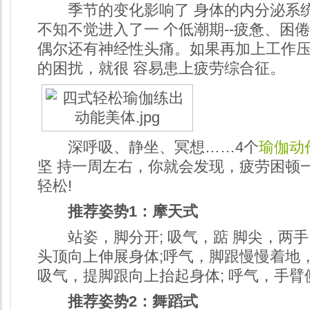
季节的变化影响了 身体的内分泌系
不知不觉进入了一 个低潮期--疲惫、困
偶尔还有神经性头痛。如果再加上工作
的困扰，就很 容易患上疲劳综合征。
深呼吸、静坐、冥想……4个
瑜伽动
坚 持一周左右，你就会发现，疲劳困顿
轻松!
推荐姿势1：摩天式
站姿，脚分开; 吸气，踮 脚尖，两手
头顶向上伸展身体;呼气，脚跟慢慢着地
吸气，提脚跟向上抬起身体; 呼气，手臂
推荐姿势2：舞蹈式