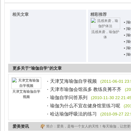
相关文章
精彩推荐
[
瑜
[
瑜
流感来袭，瑜伽护
[
瑜
体
[
瑜
[
瑜
[
瑜
更多关于“瑜伽自学”的文章
天津艾海瑜伽自学视频
(2011-06-01 23:
天津市瑜伽会馆虽多 教练良莠不齐
(20
天津艾海瑜伽自学
视频
瑜伽自学问答系列
(2010-11-30 22:21:4
瑜伽为什么不宜在健身馆里练习呢
(20
哈达瑜伽呼吸法的练习
(2010-09-27 22:
爱美资讯
简介：爱美，是每一个女人的天性！每天瑜伽，让您更