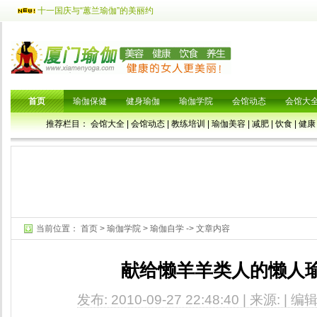
十一国庆与“蕙兰瑜伽”的美丽约
首页
瑜伽保健
健身瑜伽
瑜伽学院
会馆动态
会馆大
推荐栏目：
会馆大全
|
会馆动态
|
教练培训
|
瑜伽美容
|
减肥
|
饮食
|
健康
当前位置：
首页
>
瑜伽学院
>
瑜伽自学
-> 文章内容
献给懒羊羊类人的懒人
发布: 2010-09-27 22:48:40 | 来源: | 编辑