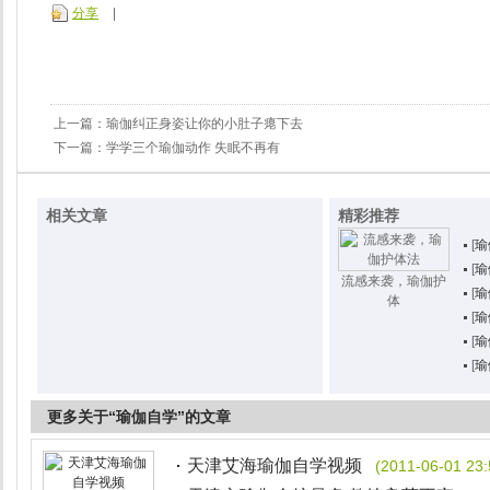
分享
|
上一篇：
瑜伽纠正身姿让你的小肚子瘪下去
下一篇：
学学三个瑜伽动作 失眠不再有
相关文章
精彩推荐
[
瑜
[
瑜
流感来袭，瑜伽护
[
瑜
体
[
瑜
[
瑜
[
瑜
更多关于“瑜伽自学”的文章
天津艾海瑜伽自学视频
(2011-06-01 23: