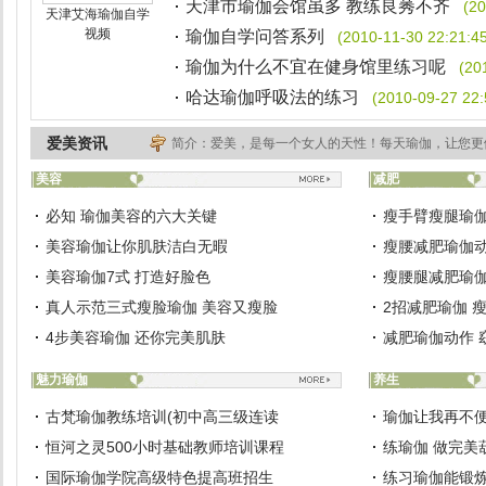
天津市瑜伽会馆虽多 教练良莠不齐
(20
天津艾海瑜伽自学
视频
瑜伽自学问答系列
(2010-11-30 22:21:4
瑜伽为什么不宜在健身馆里练习呢
(20
哈达瑜伽呼吸法的练习
(2010-09-27 22:
爱美资讯
简介：爱美，是每一个女人的天性！每天瑜伽，让您更
美容
减肥
必知 瑜伽美容的六大关键
瘦手臂瘦腿瑜伽
美容瑜伽让你肌肤洁白无暇
瘦腰减肥瑜伽动
美容瑜伽7式 打造好脸色
瘦腰腿减肥瑜伽
真人示范三式瘦脸瑜伽 美容又瘦脸
2招减肥瑜伽 
4步美容瑜伽 还你完美肌肤
减肥瑜伽动作 
魅力瑜伽
养生
古梵瑜伽教练培训(初中高三级连读
瑜伽让我再不
恒河之灵500小时基础教师培训课程
练瑜伽 做完美
国际瑜伽学院高级特色提高班招生
练习瑜伽能锻