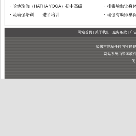
哈他瑜伽（HATHA YOGA）初中高级
排毒瑜伽让身
流瑜伽培训——进阶培训
瑜伽有助卵巢
网站首页
|
关于我们
|
服务条款
|
广
如果本网站任何内容侵犯
网站系统由帝国软件提供
闽