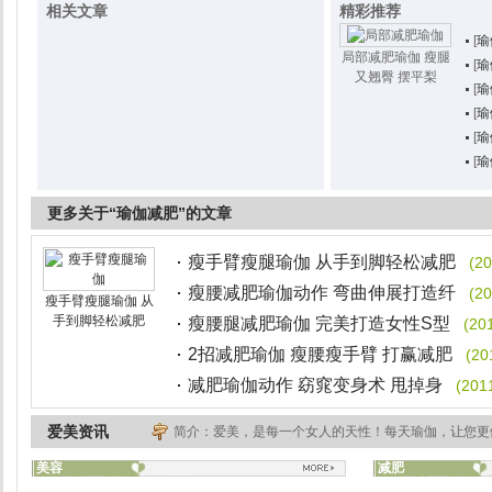
相关文章
精彩推荐
[
瑜
局部减肥瑜伽 瘦腿
[
瑜
又翘臀 摆平梨
[
瑜
[
瑜
[
瑜
[
瑜
更多关于“瑜伽减肥”的文章
瘦手臂瘦腿瑜伽 从手到脚轻松减肥
(20
瘦腰减肥瑜伽动作 弯曲伸展打造纤
(20
瘦手臂瘦腿瑜伽 从
手到脚轻松减肥
瘦腰腿减肥瑜伽 完美打造女性S型
(20
2招减肥瑜伽 瘦腰瘦手臂 打赢减肥
(20
减肥瑜伽动作 窈窕变身术 甩掉身
(201
爱美资讯
简介：爱美，是每一个女人的天性！每天瑜伽，让您更
美容
减肥