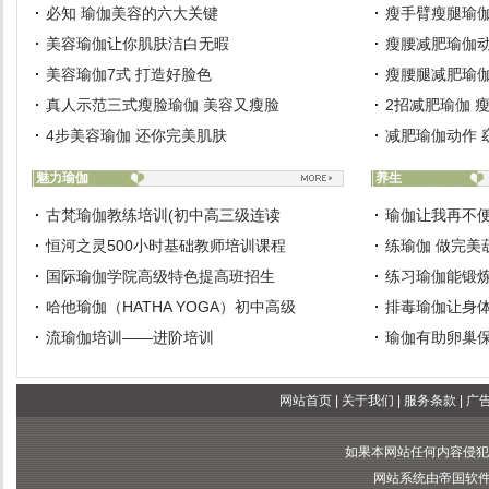
必知 瑜伽美容的六大关键
瘦手臂瘦腿瑜伽
美容瑜伽让你肌肤洁白无暇
瘦腰减肥瑜伽动
美容瑜伽7式 打造好脸色
瘦腰腿减肥瑜伽
真人示范三式瘦脸瑜伽 美容又瘦脸
2招减肥瑜伽 
4步美容瑜伽 还你完美肌肤
减肥瑜伽动作 
魅力瑜伽
养生
古梵瑜伽教练培训(初中高三级连读
瑜伽让我再不
恒河之灵500小时基础教师培训课程
练瑜伽 做完美
国际瑜伽学院高级特色提高班招生
练习瑜伽能锻
哈他瑜伽（HATHA YOGA）初中高级
排毒瑜伽让身
流瑜伽培训——进阶培训
瑜伽有助卵巢
网站首页
|
关于我们
|
服务条款
|
广
如果本网站任何内容侵犯
网站系统由帝国软件提供