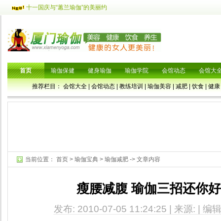
十一国庆与“蕙兰瑜伽”的美丽约
首页
瑜伽保健
健身瑜伽
瑜伽学院
会馆动态
会馆大
推荐栏目：
会馆大全
|
会馆动态
|
教练培训
|
瑜伽美容
|
减肥
|
饮食
|
健康
当前位置：
首页
>
瑜伽宝典
>
瑜伽减肥
-> 文章内容
瘦腰减腹 瑜伽三招还你
发布: 2010-07-05 11:24:25 | 来源: | 编辑