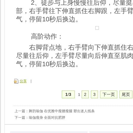
2、徒步与上身慢慢往后仰，尽量挺
部，右手臂往下伸直抓住右脚跟，左手
气，停留10秒后换边。
高阶动作：
右脚背点地，右手臂向下伸直抓住右
尽量往后仰，左手臂尽量向后伸直至肌
气，停留10秒后换边。
分享
|
1
/
3
2
3
下一页
尾页
1
上一篇：
舞韵瑜伽 在优雅中瘦腰瘦腿 塑出迷人线条
下一篇：
瑜伽瘦身 全面对抗肥胖