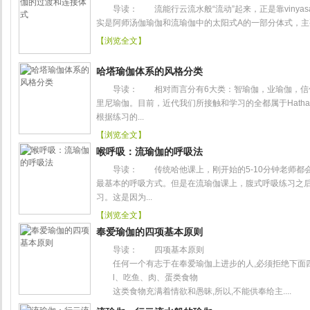
导读： 流能行云流水般“流动”起来，正是靠vinyasa来
实是阿师汤伽瑜伽和流瑜伽中的太阳式A的一部分体式，主要
【浏览全文】
哈塔瑜伽体系的风格分类
导读： 相对而言分有6大类：智瑜伽，业瑜伽，信仰
里尼瑜伽。目前，近代我们所接触和学习的全都属于Hath
根据练习的...
【浏览全文】
喉呼吸：流瑜伽的呼吸法
导读： 传统哈他课上，刚开始的5-10分钟老师都会
最基本的呼吸方式。但是在流瑜伽课上，腹式呼吸练习之后
习。这是因为...
【浏览全文】
奉爱瑜伽的四项基本原则
导读： 四项基本原则
任何一个有志于在奉爱瑜伽上进步的人,必须拒绝下面四
l、吃鱼、肉、蛋类食物
这类食物充满着情欲和愚昧,所以,不能供奉给主....
【浏览全文】