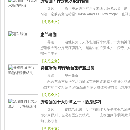
流瑜伽：行云流水般的瑜伽
导读： 流，单从练习的角度来说，顾名思义，是一
习法。它的英文名称是“Hatha Vinyasa Flow Yoga”，直译过
【浏览全文】
惠兰瑜伽
导读： 哈他认为，人体包括两个体系，一为精神体
想活动大部分是无序骚乱的，是能力的浪费比如：疲劳、
部分用于维...
【浏览全文】
脊椎瑜伽 理疗瑜伽课程新成员
导读： 脊椎瑜伽
融合东西方精华的活力瑜伽在美国逐渐成为健身运动新
与西方的运动相结合,锻炼结果可使人身体强健而又心境平和.
【浏览全文】
流瑜伽的十大乐章之一：热身练习
导读： 传统哈他课，动作的编排大多是依据老师的
部分为原则，但没有固定的模式。 流瑜伽则传承阿师汤
伽，必须包...
【浏览全文】