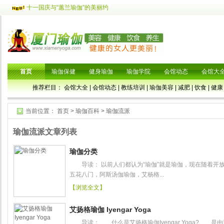
十一国庆与“蕙兰瑜伽”的美丽约
首页
瑜伽保健
健身瑜伽
瑜伽学院
会馆动态
会馆大
推荐栏目：
会馆大全
|
会馆动态
|
教练培训
|
瑜伽美容
|
减肥
|
饮食
|
健康
当前位置：
首页
>
瑜伽百科
>
瑜伽流派
瑜伽流派文章列表
瑜伽分类
导读： 以前人们都认为“瑜伽”就是瑜伽，现在随着开
五花八门，阿斯汤伽瑜伽，艾杨格...
【浏览全文】
艾扬格瑜伽 Iyengar Yoga
导读： 什么是艾扬格瑜伽Iyengar Yoga? 是