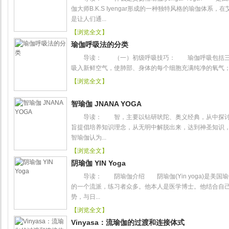
伽大师B.K.S Iyengar形成的一种独特风格的瑜伽体系，在艾扬格
是让人们通...
【浏览全文】
瑜伽呼吸法的分类
导读： （一）初级呼吸技巧： 瑜伽呼吸包括三部分
吸入新鲜空气，使肺部、身体的每个细胞充满纯净的氧气；呼气（R
【浏览全文】
智瑜伽 JNANA YOGA
导读： 智，主要以钻研吠陀、奥义经典，从中探讨
旨提倡培养知识理念，从无明中解脱出来，达到神圣知识
智瑜伽认为...
【浏览全文】
阴瑜伽 YIN Yoga
导读： 阴瑜伽介绍 阴瑜伽(Yin yoga)是美国瑜伽导师P
的一个流派，练习者众多。他本人是医学博士。他结合自
势，与日...
【浏览全文】
Vinyasa：流瑜伽的过渡和连接体式