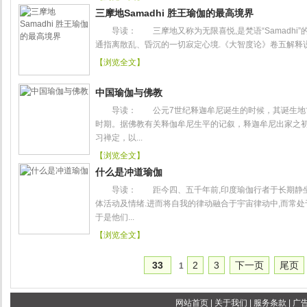
三摩地Samadhi 胜王瑜伽的最高境界
导读： 三摩地又称为无限喜悦,是梵语“Samadhi”的
通指离散乱、昏沉的一切寂定心境.《大智度论》卷五解释说：
【浏览全文】
中国瑜伽与佛教
导读： 公元7世纪释迦牟尼诞生的时候，其诞生地古
时期。据佛教有关释伽牟尼生平的记叙，释迦牟尼出家之
习禅定，以...
【浏览全文】
什么是冲道瑜伽
导读： 距今四、五千年前,印度瑜伽行者于长期静坐
体活动及情绪.进而将自我的律动融合于宇宙律动中,而常处
于是他们...
【浏览全文】
33
2
3
下一页
尾页
1
网站首页
|
关于我们
|
服务条款
|
广