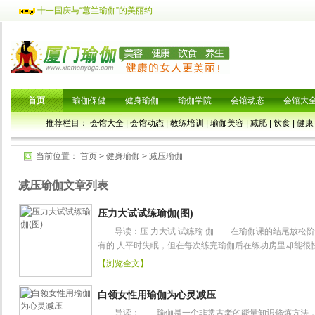
十一国庆与“蕙兰瑜伽”的美丽约
首页
瑜伽保健
健身瑜伽
瑜伽学院
会馆动态
会馆大
推荐栏目：
会馆大全
|
会馆动态
|
教练培训
|
瑜伽美容
|
减肥
|
饮食
|
健康
当前位置：
首页
>
健身瑜伽
>
减压瑜伽
减压瑜伽文章列表
压力大试试练瑜伽(图)
导读：压 力大试 试练瑜 伽 在瑜伽课的结尾放松阶
有的 人平时失眠，但在每次练完瑜伽后在练功房里却能很快入
【浏览全文】
白领女性用瑜伽为心灵减压
导读： 瑜伽是一个非常古老的能量知识修炼方法，