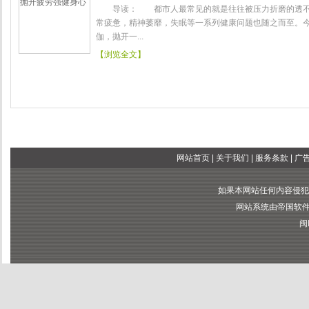
导读： 都市人最常见的就是往往被压力折磨的透不
常疲惫，精神萎靡，失眠等一系列健康问题也随之而至。今
伽，抛开一...
【浏览全文】
网站首页
|
关于我们
|
服务条款
|
广
如果本网站任何内容侵犯
网站系统由帝国软件提供
闽