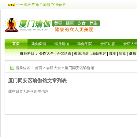
十一国庆与“蕙兰瑜伽”的美丽约
首页
瑜伽保健
健身瑜伽
瑜伽学院
会馆动态
会馆大
推荐栏目：
会馆大全
|
会馆动态
|
教练培训
|
瑜伽美容
|
减肥
|
饮食
|
健康
当前位置：
首页
>
会馆大全
>
厦门同安区瑜伽馆
厦门同安区瑜伽馆文章列表
此栏目暂无任何新增信息